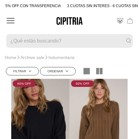
5% OFF CON TRANSFERENCIA
3 CUOTAS SIN INTERES - 6 CUOTAS SIN 
Home
Archive sale
Indumentaria
FILTRAR
ORDENAR
60
% OFF
60
% OFF
COLOR
TALLE
L-xl
S-m
S
MARCA
M
L
PRICE
DESDE