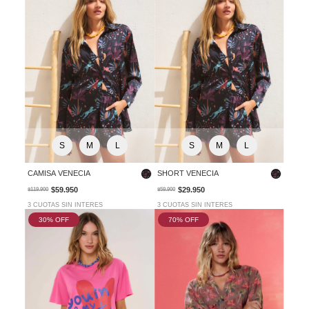
S
M
L
S
M
L
CAMISA VENECIA
SHORT VENECIA
$59.950
$29.950
$119.900
$59.900
3 CUOTAS SIN INTERES
3 CUOTAS SIN INTERES
30
% OFF
70
% OFF