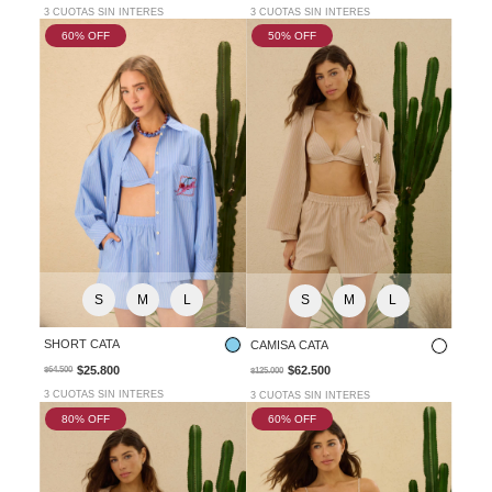
3 CUOTAS SIN INTERES
3 CUOTAS SIN INTERES
60
% OFF
50
% OFF
S
M
L
S
M
L
SHORT CATA
CAMISA CATA
$25.800
$62.500
$64.500
$125.000
3 CUOTAS SIN INTERES
3 CUOTAS SIN INTERES
80
% OFF
60
% OFF