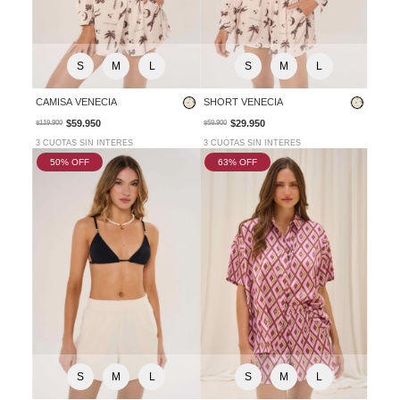
S
M
L
S
M
L
CAMISA VENECIA
SHORT VENECIA
$59.950
$29.950
$119.900
$59.900
3 CUOTAS SIN INTERES
3 CUOTAS SIN INTERES
50
% OFF
63
% OFF
S
M
L
S
M
L