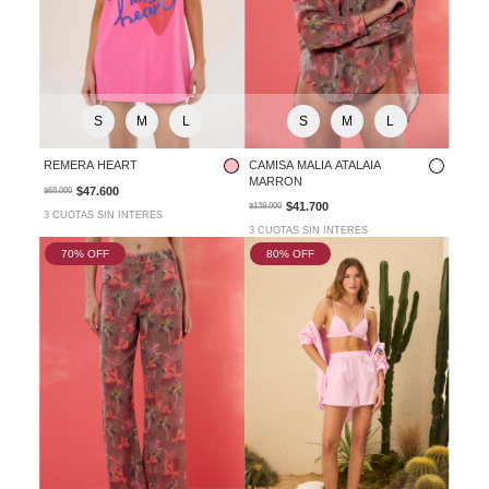
S
M
L
S
M
L
REMERA HEART
CAMISA MALIA ATALAIA
MARRON
$47.600
$68.000
$41.700
$139.000
3 CUOTAS SIN INTERES
3 CUOTAS SIN INTERES
70
% OFF
80
% OFF