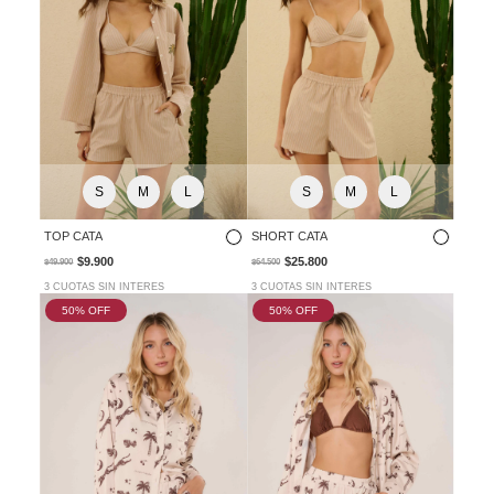
S
M
L
S
M
L
TOP CATA
SHORT CATA
$9.900
$25.800
$49.900
$64.500
3 CUOTAS SIN INTERES
3 CUOTAS SIN INTERES
50
% OFF
50
% OFF