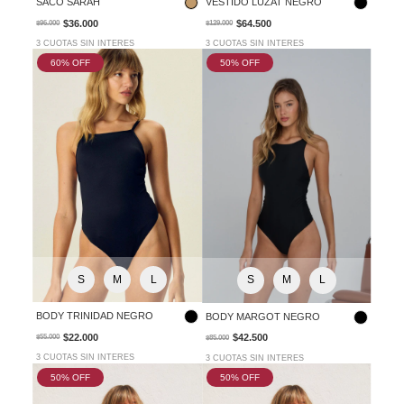
SACO SARAH
VESTIDO LUZAT NEGRO
$36.000
$64.500
$96.000
$129.000
3 CUOTAS SIN INTERES
3 CUOTAS SIN INTERES
60
% OFF
50
% OFF
S
M
L
S
M
L
BODY TRINIDAD NEGRO
BODY MARGOT NEGRO
$22.000
$42.500
$55.000
$85.000
3 CUOTAS SIN INTERES
3 CUOTAS SIN INTERES
50
% OFF
50
% OFF