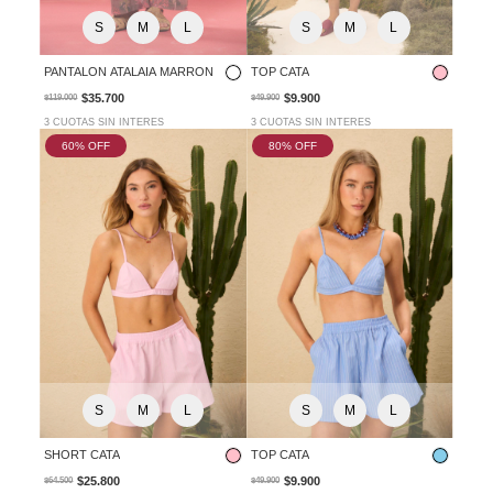
S
M
L
S
M
L
TOP CATA
PANTALON ATALAIA MARRON
$9.900
$35.700
$49.900
$119.000
3 CUOTAS SIN INTERES
3 CUOTAS SIN INTERES
60
% OFF
80
% OFF
S
M
L
S
M
L
SHORT CATA
TOP CATA
$25.800
$9.900
$64.500
$49.900