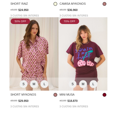
SHORT RAIZ
CAMISA MYKONOS
$24.950
$36.960
$49.900
$99.900
3 CUOTAS SIN INTERES
3 CUOTAS SIN INTERES
50
% OFF
70
% OFF
S
M
L
S
M
L
SHORT MYKONOS
MINI MUSA
$29.950
$18.870
$59.900
$62.900
3 CUOTAS SIN INTERES
3 CUOTAS SIN INTERES