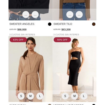
VER TODOS
HASTA
S-M
L-XL
S-M
L-XL
SWEATER ANGELES
SWEATER TILO
$66.000
$63.200
$165.000
$158.000
APLICAR
3 CUOTAS SIN INTERES
3 CUOTAS SIN INTERES
63
% OFF
50
% OFF
S
M
L
S
M
L